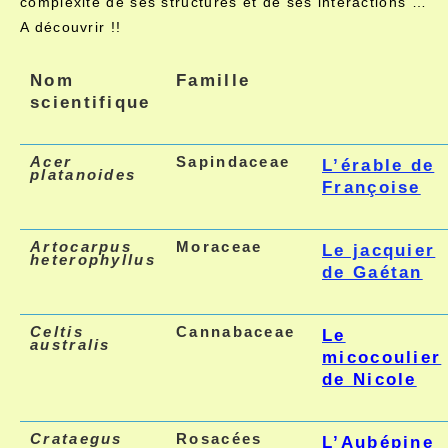
complexité de ses structures et de ses interactions …
A découvrir !!
Nom
Famille
scientifique
Acer
Sapindaceae
L’érable de
platanoides
Françoise
Artocarpus
Moraceae
Le jacquier
heterophyllus
de Gaétan
Celtis
Cannabaceae
Le
australis
micocoulier
de Nicole
Crataegus
Rosacées
L’Aubépine