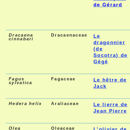
de Gérard
Dracaena
Dracaenaceae
Le
cinnabari
dragonnier
(de
Socotra) de
Gégé
Fagus
Fagaceae
Le hêtre de
sylvatica
Jack
Hedera helix
Araliaceae
Le lierre de
Jean Pierre
Olea
Oleaceae
L’olivier de