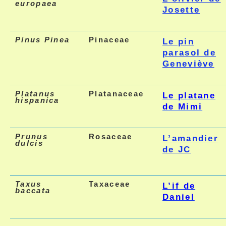
europaea
Josette
Pinus Pinea
Pinaceae
Le pin
parasol de
Geneviève
Platanus
Platanaceae
Le platane
hispanica
de Mimi
Prunus
Rosaceae
L’amandier
dulcis
de JC
Taxus
Taxaceae
L’if de
baccata
Daniel